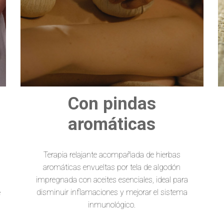
Con pindas
aromáticas
Terapia relajante acompañada de hierbas
aromáticas envueltas por tela de algodón
impregnada con aceites esenciales, ideal para
disminuir inflamaciones y mejorar el sistema
e
inmunológico.