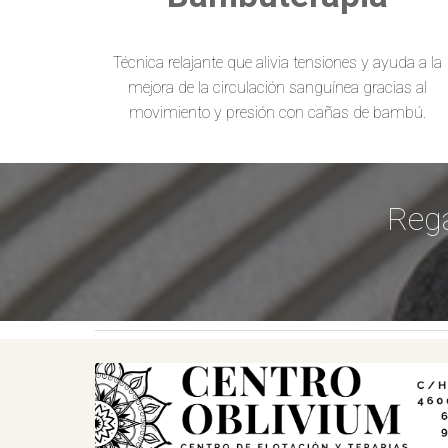
Técnica relajante que alivia tensiones y ayuda a la
mejora de la circulación sanguínea gracias al
movimiento y presión con cañas de bambú.
Rega