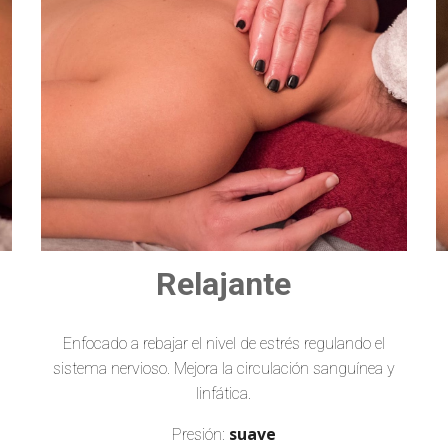
Relajante
Enfocad
o
a rebajar el nivel de estrés regulando el
a
sistema nervioso. Mejora la circulaci
ón sanguínea y
linfática.
suave
Presión: