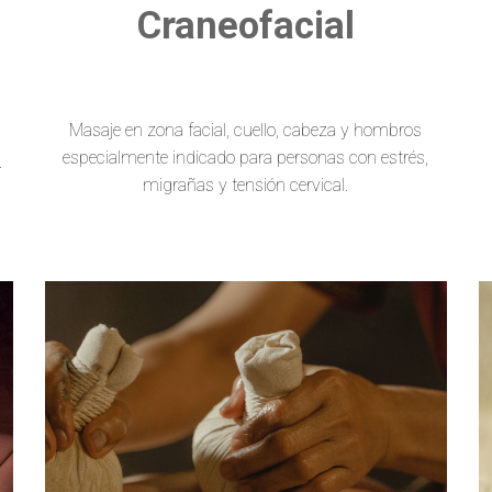
Craneofacial
Masaje en zona facial, cuello, cabeza y hombros
especialmente indicado para personas con estrés,
.
migrañas y tensión cervical.